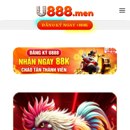
Chuyển
đến
nội
dung
ĐĂNG KÝ NGAY +888K